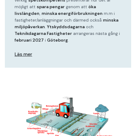
verklig
spetskompetens
presenterar hur det är
möjligt att
spara pengar
genom att
öka
livslängden
,
minska energiförbrukningen
m.m i
fastigheter/anläggningar och därmed också
minska
miljöpåverkan
.
Ytskyddsdagarna
och
Teknikdagarna Fastigheter
arrangeras nästa gång i
februari 2027
i
Göteborg
.
Läs mer