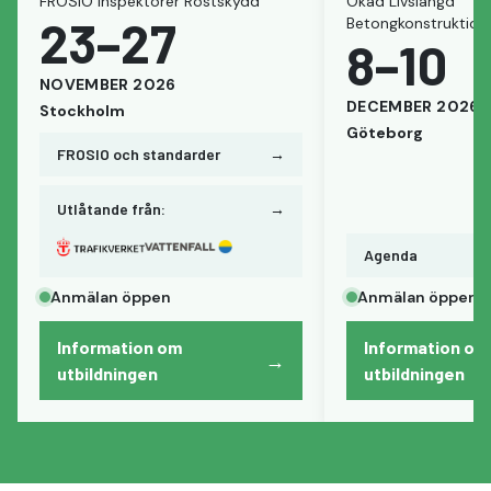
FROSIO Inspektörer Rostskydd
Ökad Livslängd
23–27
Betongkonstruktion
8–10
NOVEMBER
2026
DECEMBER
2026
Stockholm
Göteborg
FROSIO och standarder
→
Utlåtande från:
→
Agenda
Anmälan öppen
Anmälan öppen
Information om
Information om
→
utbildningen
utbildningen