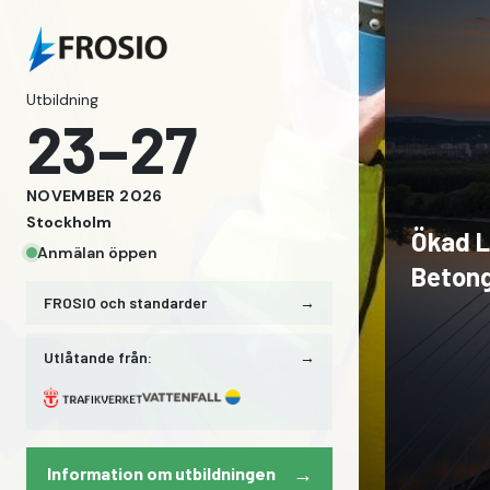
Utbildning
23–27
NOVEMBER
2026
Stockholm
Ökad L
Anmälan öppen
Betong
FROSIO och standarder
→
Utlåtande från:
→
→
Information om utbildningen