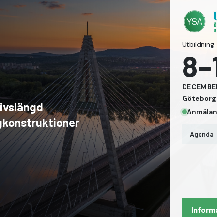
Utbildning
8–
DECEMBE
Göteborg
ivslängd
Anmälan
konstruktioner
Agenda
Inform